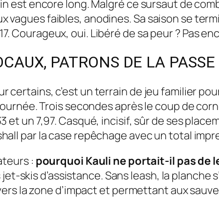
in est encore long. Malgré ce sursaut de comba
x vagues faibles, anodines. Sa saison se term
7. Courageux, oui. Libéré de sa peur ? Pas en
OCAUX, PATRONS DE LA PASSE
certains, c’est un terrain de jeu familier pou
 journée. Trois secondes après le coup de corn
3 et un 7,97. Casqué, incisif, sûr de ses plac
hall par la case repêchage avec un total impr
ateurs :
pourquoi Kauli ne portait-il pas de l
es jet-skis d’assistance. Sans leash, la planche 
e vers la zone d’impact et permettant aux sauv