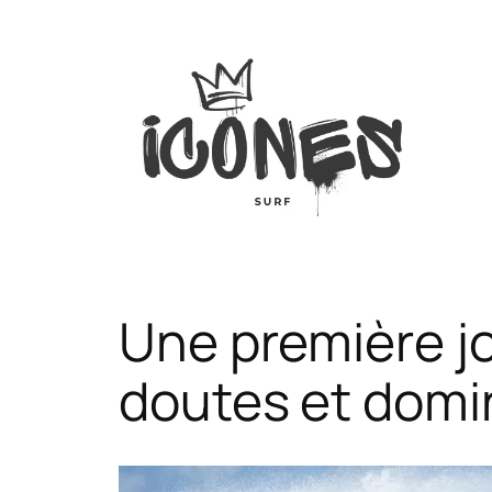
Aller
au
contenu
Une première j
doutes et domi