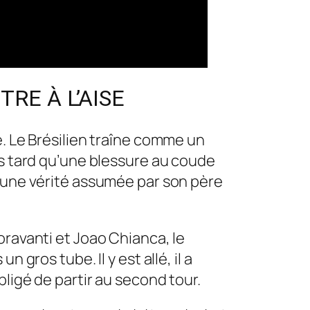
TRE À L’AISE
e. Le Brésilien traîne comme un
us tard qu’une blessure au coude
e une vérité assumée par son père
oravanti et Joao Chianca, le
gros tube. Il y est allé, il a
ligé de partir au second tour.