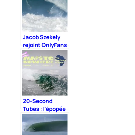
Jacob Szekely
rejoint OnlyFans
et sème la
zizanie au
Snapper Rocks
Pro
20-Second
Tubes : l’épopée
sauvage de
Maps to
Nowhere en