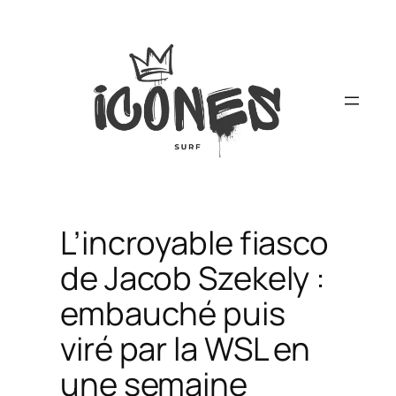
Aller
au
contenu
L’incroyable fiasco
de Jacob Szekely :
embauché puis
viré par la WSL en
une semaine