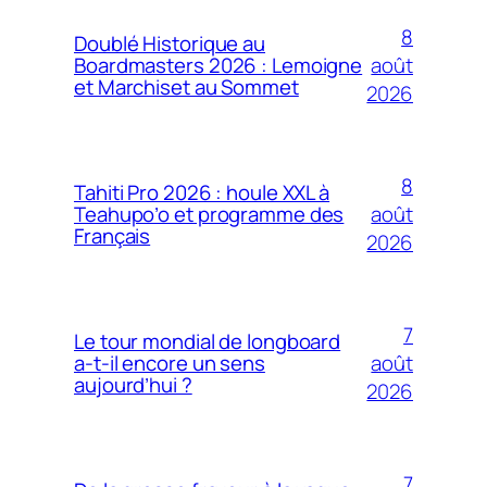
8
Doublé Historique au
Boardmasters 2026 : Lemoigne
août
et Marchiset au Sommet
2026
8
Tahiti Pro 2026 : houle XXL à
Teahupo’o et programme des
août
Français
2026
7
Le tour mondial de longboard
a-t-il encore un sens
août
aujourd’hui ?
2026
7