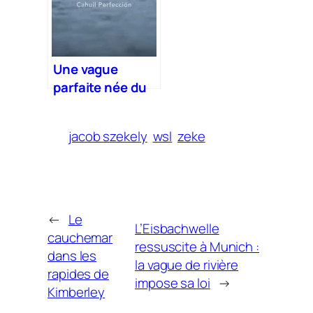
Afrique
Une vague
parfaite née du
chaos au Chili
jacob szekely
wsl
zeke
←
Le
L’Eisbachwelle
cauchemar
ressuscite à Munich :
dans les
la vague de rivière
rapides de
impose sa loi
→
Kimberley