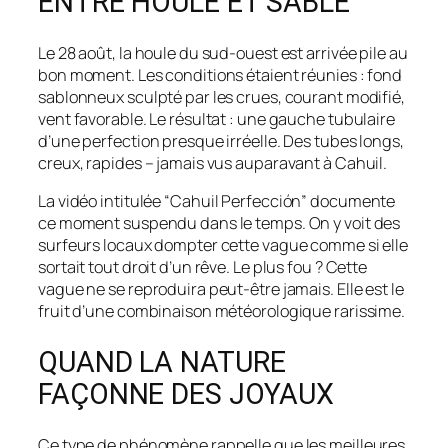
ENTRE HOULE ET SABLE
Le 28 août, la houle du sud-ouest est arrivée pile au
bon moment. Les conditions étaient réunies : fond
sablonneux sculpté par les crues, courant modifié,
vent favorable. Le résultat : une gauche tubulaire
d’une perfection presque irréelle. Des tubes longs,
creux, rapides – jamais vus auparavant à Cahuil.
La vidéo intitulée
“Cahuil Perfección”
documente
ce moment suspendu dans le temps. On y voit des
surfeurs locaux dompter cette vague comme si elle
sortait tout droit d’un rêve. Le plus fou ? Cette
vague ne se reproduira peut-être jamais. Elle est le
fruit d’une combinaison météorologique rarissime.
QUAND LA NATURE
FAÇONNE DES JOYAUX
Ce type de phénomène rappelle que les meilleures