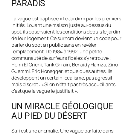
PARADIS
La vague est baptisée « Le Jardin » par les premiers
initiés. Louant une maison juste au-dessus du
spot, ils observaient les conditions depuis le jardin
de leur logement. Ce surnom devient un code pour
parler du spot en public sans en révéler
l’emplacement. De 1984 à 1992, une petite
communauté de surfeurs fidèles s’y retrouve :
Henri El Grichi, Tarik Ghraïri, Benaidy Hamza, Zino
Guemmi, Eric Honegger, et quelques autres. Ils
développent un certain localisme, pas agressif
mais discret : « Si on n’était pas très accueillants,
c’est que la vague le justifiait ».
UN MIRACLE GÉOLOGIQUE
AU PIED DU DÉSERT
Safi est une anomalie. Une vague parfaite dans