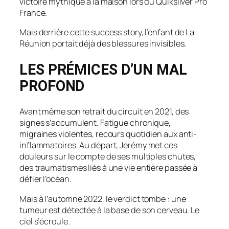
victoire mythique à la maison lors du Quiksilver Pro
France.
Mais derrière cette success story, l’enfant de La
Réunion portait déjà des blessures invisibles.
LES PRÉMICES D’UN MAL
PROFOND
Avant même son retrait du circuit en 2021, des
signes s’accumulent. Fatigue chronique,
migraines violentes, recours quotidien aux anti-
inflammatoires. Au départ, Jérémy met ces
douleurs sur le compte de ses multiples chutes,
des traumatismes liés à une vie entière passée à
défier l’océan.
Mais à l’automne 2022, le verdict tombe : une
tumeur est détectée à la base de son cerveau. Le
ciel s’écroule.