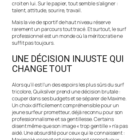
croit en lui. Sur le papier, tout semble s’aligner :
talent, attitude, sourire, travail.
Mais la vie de sportif de haut niveau réserve
rarement un parcours tout tracé. Et surtout, le surf
professionnel est un monde où la méritocratie ne
suffit pas toujours.
UNE DÉCISION INJUSTE QUI
CHANGE TOUT
Alors qu’il est l’un des espoirs les plus sûrs du surf
tricolore, Quiksilver prend une décision brutale :
couper dans ses budgets et se séparer de Maxime.
Un choix difficilement compréhensible pour un
jeune surfeur prometteur, déjà reconnu pour son
professionnalisme et sa gentillesse. Certains
disent même que son image « trop gentille » n’a pas
aidé. Une absurdité pour ceux qui le connaissent :
Maxime Huscenot est simplement respectueux,