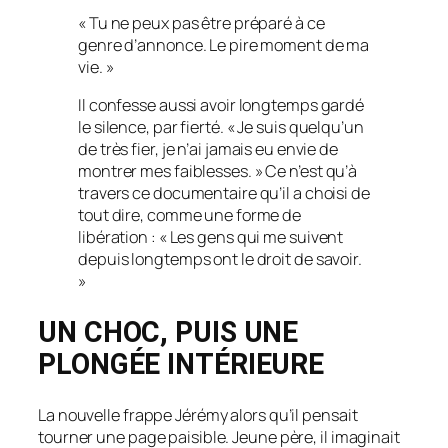
« Tu ne peux pas être préparé à ce
genre d’annonce. Le pire moment de ma
vie. »
Il confesse aussi avoir longtemps gardé
le silence, par fierté.
« Je suis quelqu’un
de très fier, je n’ai jamais eu envie de
montrer mes faiblesses. »
Ce n’est qu’à
travers ce documentaire qu’il a choisi de
tout dire, comme une forme de
libération :
« Les gens qui me suivent
depuis longtemps ont le droit de savoir.
»
UN CHOC, PUIS UNE
PLONGÉE INTÉRIEURE
La nouvelle frappe Jérémy alors qu’il pensait
tourner une page paisible. Jeune père, il imaginait