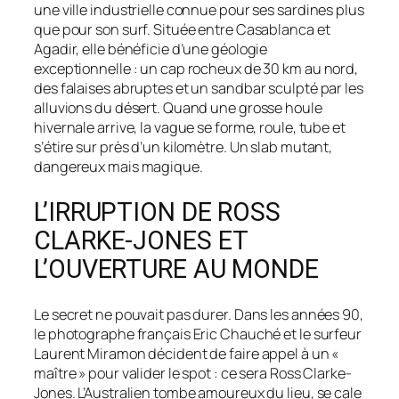
une ville industrielle connue pour ses sardines plus
que pour son surf. Située entre Casablanca et
Agadir, elle bénéficie d’une géologie
exceptionnelle : un cap rocheux de 30 km au nord,
des falaises abruptes et un sandbar sculpté par les
alluvions du désert. Quand une grosse houle
hivernale arrive, la vague se forme, roule, tube et
s’étire sur près d’un kilomètre. Un slab mutant,
dangereux mais magique.
L’IRRUPTION DE ROSS
CLARKE-JONES ET
L’OUVERTURE AU MONDE
Le secret ne pouvait pas durer. Dans les années 90,
le photographe français Eric Chauché et le surfeur
Laurent Miramon décident de faire appel à un «
maître » pour valider le spot : ce sera Ross Clarke-
Jones. L’Australien tombe amoureux du lieu, se cale