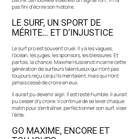
battre. Sa nouvelle vidéo est un signal fort : il n’a
pas fini d’écrire son histoire.
LE SURF, UN SPORT DE
MÉRITE… ET D’INJUSTICE
Le surf pro est souvent cruel. Il y a les vagues,
l’océan, les juges, les sponsors, les blessures. Et
parfois, la chance. Maxime Huscenot incarne cette
génération de surfeurs talentueux qui n’ont pas
toujours reçu ce qu’ils méritaient, mais qui n’ont
jamais cessé de croire en eux.
Il aurait pu devenir aigri. Il est resté humble. Il aurait
pu cesser d’y croire. Il continue de se lever chaque
matin pour s’entraîner, perfectionner son surf, viser
l’élite.
GO MAXIME, ENCORE ET