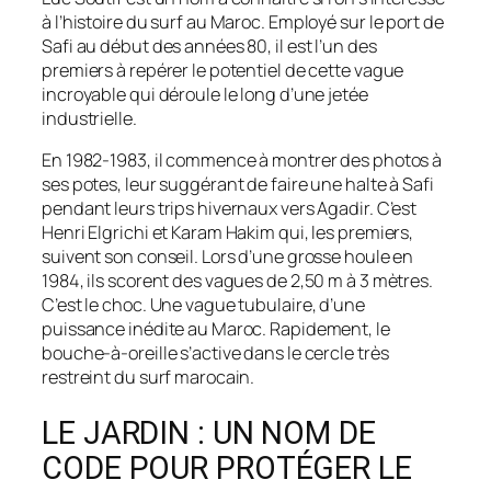
à l’histoire du surf au Maroc. Employé sur le port de
Safi au début des années 80, il est l’un des
premiers à repérer le potentiel de cette vague
incroyable qui déroule le long d’une jetée
industrielle.
En 1982-1983, il commence à montrer des photos à
ses potes, leur suggérant de faire une halte à Safi
pendant leurs trips hivernaux vers Agadir. C’est
Henri Elgrichi et Karam Hakim qui, les premiers,
suivent son conseil. Lors d’une grosse houle en
1984, ils scorent des vagues de 2,50 m à 3 mètres.
C’est le choc. Une vague tubulaire, d’une
puissance inédite au Maroc. Rapidement, le
bouche-à-oreille s’active dans le cercle très
restreint du surf marocain.
LE JARDIN : UN NOM DE
CODE POUR PROTÉGER LE