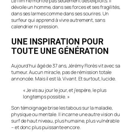
Le film ne montre pas seulement des exploits. Il
dévoile un homme, dans ses forces et ses fragilités,
dans ses larmes comme dans ses sourires. Un
surfeur qui apprend à vivre autrement, sans
calendrier ni pression.
UNE INSPIRATION POUR
TOUTE UNE GÉNÉRATION
Aujourd’hui âgé de 37 ans, Jérémy Florès vit avec sa
tumeur. Aucun miracle, pas de rémission totale
annoncée. Mais il est là. Vivant. Et surtout, lucide.
« Je vis au jour le jour, et j’espère, le plus
longtemps possible. »
Son témoignage brise les tabous sur la maladie,
physique ou mentale. Il incarne une autre vision du
surf de haut niveau, plus humaine, plus vulnérable
– et donc plus puissante encore.