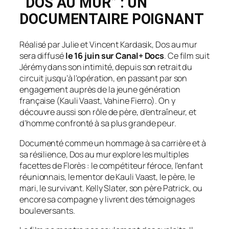
“DOS AU MUR” : UN
DOCUMENTAIRE POIGNANT
Réalisé par Julie et Vincent Kardasik,
Dos au mur
sera diffusé
le 16 juin sur Canal+ Docs
. Ce film suit
Jérémy dans son intimité, depuis son retrait du
circuit jusqu’à l’opération, en passant par son
engagement auprès de la jeune génération
française (Kauli Vaast, Vahine Fierro). On y
découvre aussi son rôle de père, d’entraîneur, et
d’homme confronté à sa plus grande peur.
Documenté comme un hommage à sa carrière et à
sa résilience,
Dos au mur
explore les multiples
facettes de Florès : le compétiteur féroce, l’enfant
réunionnais, le mentor de Kauli Vaast, le père, le
mari, le survivant. Kelly Slater, son père Patrick, ou
encore sa compagne y livrent des témoignages
bouleversants.