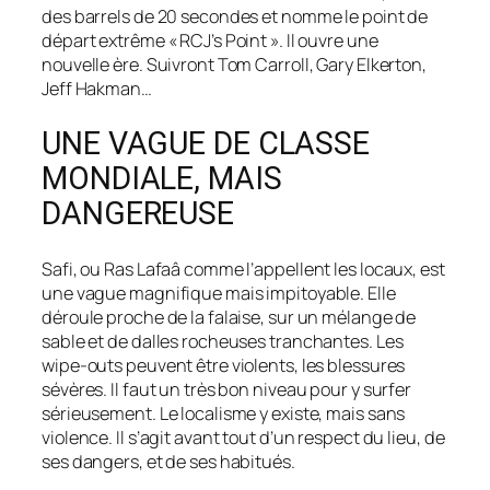
des barrels de 20 secondes et nomme le point de
départ extrême « RCJ’s Point ». Il ouvre une
nouvelle ère. Suivront Tom Carroll, Gary Elkerton,
Jeff Hakman…
UNE VAGUE DE CLASSE
MONDIALE, MAIS
DANGEREUSE
Safi, ou Ras Lafaâ comme l’appellent les locaux, est
une vague magnifique mais impitoyable. Elle
déroule proche de la falaise, sur un mélange de
sable et de dalles rocheuses tranchantes. Les
wipe-outs peuvent être violents, les blessures
sévères. Il faut un très bon niveau pour y surfer
sérieusement. Le localisme y existe, mais sans
violence. Il s’agit avant tout d’un respect du lieu, de
ses dangers, et de ses habitués.